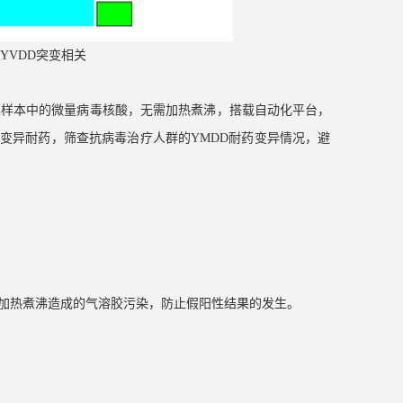
与YVDD突变相关
珠富集样本中的微量病毒核酸，无需加热煮沸，搭载自动化平台，
D变异耐药，筛查抗病毒治疗人群的YMDD耐药变异情况，避
加热煮沸造成的气溶胶污染，防止假阳性结果的发生。