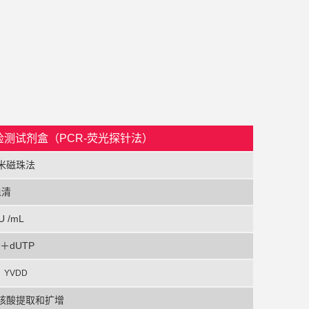
检测试剂盒（PCR-荧光探针法）
米磁珠法
血清
U /mL
＋dUTP
、YVDD
核酸提取和扩增