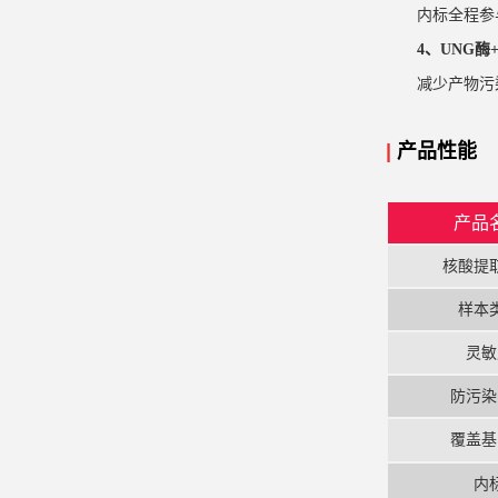
内标全程参
4、UNG酶
减少产物污
|
产品性
能
产品
核酸提
样本
灵敏
防污染
覆盖基
内