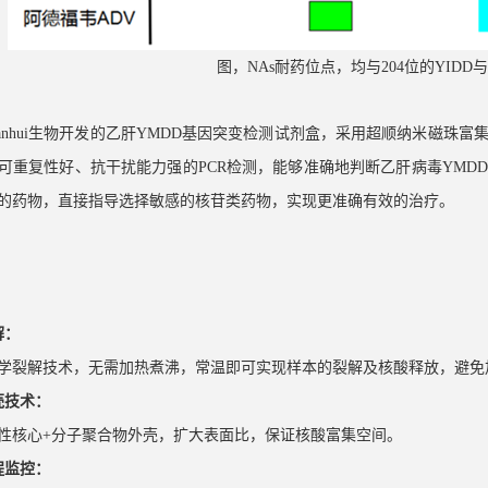
图，NAs耐药位点，均与204位的YIDD
nnianhui生物开发的乙肝YMDD基因突变检测试剂盒，采用超顺纳米磁
可重复性好、抗干扰能力强的PCR检测，能够准确地判断乙肝病毒YMD
的药物，直接指导选择敏感的核苷类药物，实现更准确有效的治疗。
解：
学裂解技术，无需加热煮沸，常温即可实现样本的裂解及核酸释放，避免
壳技术：
性核心+分子聚合物外壳，扩大表面比，保证核酸富集空间。
程监控：