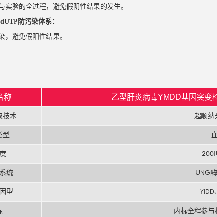
与实验的全过程，避免假阴性结果的发生。
+dUTP防污染体系：
染，避免假阳性结果。
名称
乙型肝炎病毒YMDD基因突变
取技术
超顺纳
类型
度
200I
系统
UNG酶
因型
YIDD
标
内标全程参与