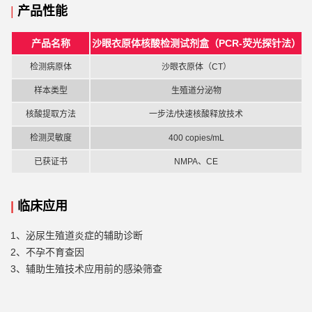
|
产品性能
产品名称
沙眼衣原体核酸检测试剂盒（
PCR-荧光探针法）
检测
病原体
沙眼衣原体（
CT）
样本类型
生殖道分泌物
核酸提取方法
一步法
/
快速核酸释放技术
检测灵敏度
4
00
copies/mL
已获证书
NMPA、CE
|
临床应用
1、泌尿生殖道炎症的辅助诊断
2、不孕不育查因
3、辅助生殖技术应用前的感染筛查